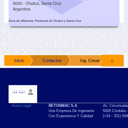
9000 - Chubut, Santa Cruz
Argentina
Zona de influencia: Provincias de Chubut y Santa Cruz.
Inicio
Contactos
Ing. Cesar Ivan Batinic
Aviso Legal
BETONMAC S.A
Av. Circunvala
Una Empresa De Ingenieria
5000 Córdoba -
Con Experiencia Y Calidad
(+54 - 351) 56