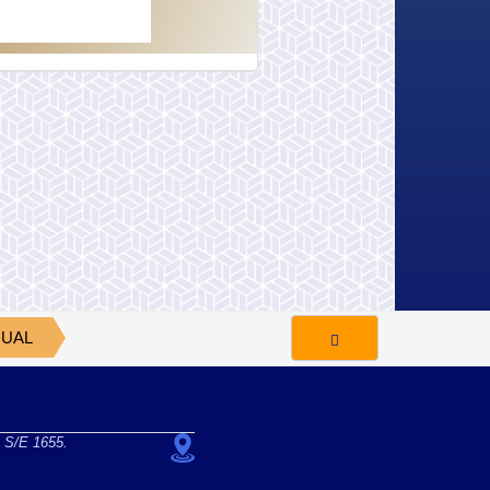
NUAL
o S/E 1655.