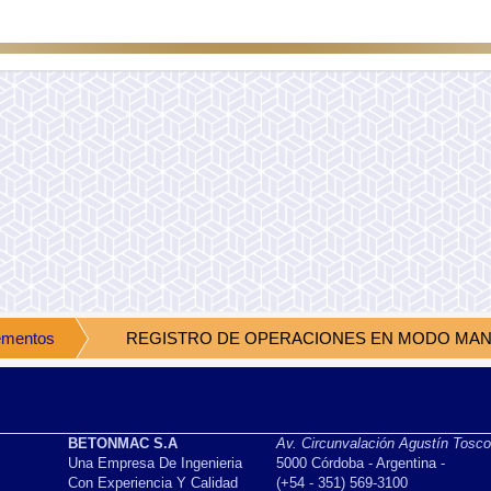
mentos
REGISTRO DE OPERACIONES EN MODO MA
l
BETONMAC S.A
Av. Circunvalación Agustín Tosc
Una Empresa De Ingenieria
5000 Córdoba - Argentina -
Con Experiencia Y Calidad
(+54 - 351) 569-3100