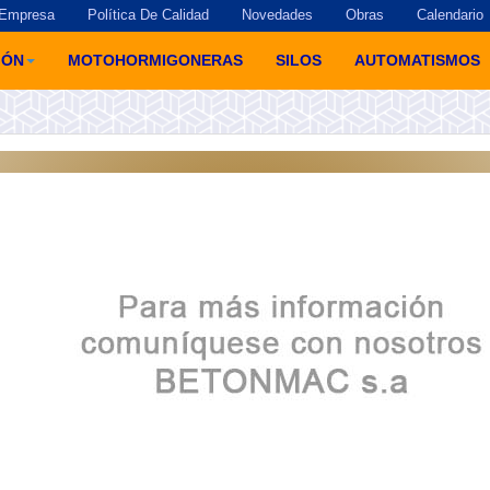
Empresa
Política De Calidad
Novedades
Obras
Calendario
GÓN
MOTOHORMIGONERAS
SILOS
AUTOMATISMOS