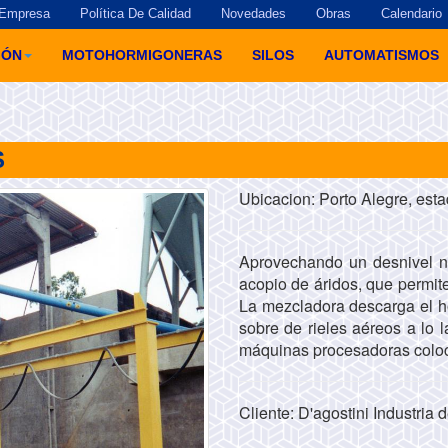
Empresa
Política De Calidad
Novedades
Obras
Calendario
GÓN
MOTOHORMIGONERAS
SILOS
AUTOMATISMOS
S
Ubicacion: Porto Alegre, est
Aprovechando un desnivel na
acopio de áridos, que permit
La mezcladora descarga el h
sobre de rieles aéreos a lo 
máquinas procesadoras coloc
Cliente: D'agostini Industria