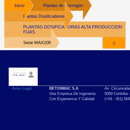
Inicio
Plantas de Hormigón
Plantas Dosificadoras
PLANTAS DOSIFICADORAS ALTA PRODUCCION
FIJAS
Serie MAX100
Aviso Legal
BETONMAC S.A
Av. Circunvala
Una Empresa De Ingenieria
5000 Córdoba -
Con Experiencia Y Calidad
(+54 - 351) 56